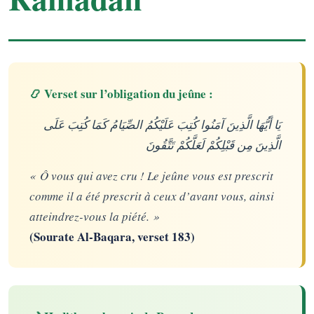
📿 Verset sur l’obligation du jeûne :
يَا أَيُّهَا الَّذِينَ آمَنُوا كُتِبَ عَلَيْكُمُ الصِّيَامُ كَمَا كُتِبَ عَلَى
الَّذِينَ مِن قَبْلِكُمْ لَعَلَّكُمْ تَتَّقُونَ
« Ô vous qui avez cru ! Le jeûne vous est prescrit
comme il a été prescrit à ceux d’avant vous, ainsi
atteindrez-vous la piété. »
(Sourate Al-Baqara, verset 183)