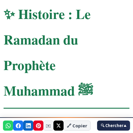
✨ Histoire : Le
Ramadan du
Prophète
Muhammad ﷺ
🔍 Chercher
✉️
🔗 Copier
🔍 Chercher
▲