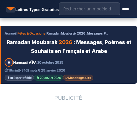
Aller
🔍
Lettres Types Gratuites
au
contenu
Accueil
Fêtes & Occasions
Ramadan Moubarak 2026 : Messages, P…
›
›
Ramadan Moubarak
2026
: Messages, Poèmes et
Souhaits en Français et Arabe
H
Hamoudi AÏFA
20 octobre 2025
·
⏱ 16 min
📝 3 162 mots
🔄 29 janvier 2026
👨‍💼 Expert vérifié
🔄 29 janvier 2026
✅ Modèles gratuits
PUBLICITÉ