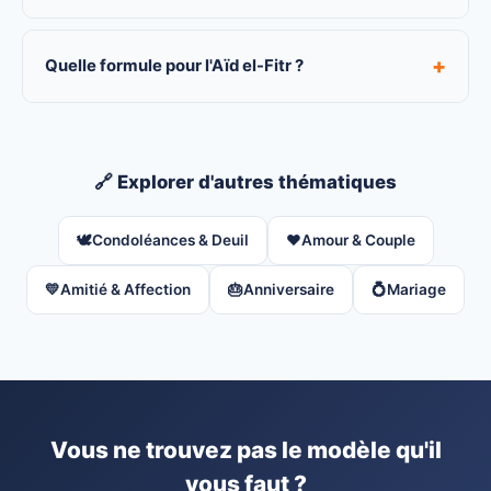
+
Quelle formule pour l'Aïd el-Fitr ?
🔗 Explorer d'autres thématiques
🕊️
Condoléances & Deuil
❤️
Amour & Couple
💛
Amitié & Affection
🎂
Anniversaire
💍
Mariage
Vous ne trouvez pas le modèle qu'il
vous faut ?