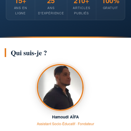
15+
25
210+
100%
ANS EN
ANS
ARTICLES
GRATUIT
LIGNE
D'EXPÉRIENCE
PUBLIÉS
Qui suis-je ?
Hamoudi AÏFA
Assistant Socio-Éducatif · Fondateur