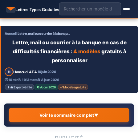
Aller
🔍
Lettres Types Gratuites
au
contenu
Accueil
Lettre, mail ou courrier à la banqu…
›
Lettre, mail ou courrier à la banque en cas de
difficultés financières :
4 modèles
gratuits à
personnaliser
H
Hamoudi AÏFA
16 juin 2026
·
⏱ 10 min
📝 1 913 mots
🔄 À jour 2026
👨‍💼 Expert vérifié
🔄 À jour 2026
✅ Modèles gratuits
Voir le sommaire complet
▼
Pourquoi contacter sa banque sans attendre : ce que
1.