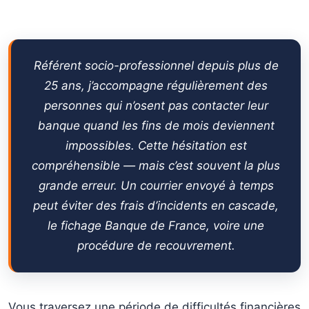
Joindre des justificatifs sans fournir d’excuses
↳
Proposer quelque chose de concret
↳
Référent socio-professionnel depuis plus de
Si votre banque ne répond pas : le médiateur bancaire
↳
25 ans, j’accompagne régulièrement des
FAQ — Courrier à la banque en cas de difficultés
4.
personnes qui n’osent pas contacter leur
financières
banque quand les fins de mois deviennent
Que dire à sa banque quand on ne peut plus payer ses
↳
impossibles. Cette hésitation est
mensualités ?
compréhensible — mais c’est souvent la plus
Est-ce qu’une banque est obligée de répondre à un
↳
grande erreur. Un courrier envoyé à temps
courrier de difficulté financière ?
peut éviter des frais d’incidents en cascade,
Vaut-il mieux envoyer un mail ou une lettre
↳
le fichage Banque de France, voire une
recommandée à sa banque ?
procédure de recouvrement.
Peut-on demander à sa banque de supprimer des agios
↳
ou des frais d’incidents ?
Vous traversez une période de difficultés financières