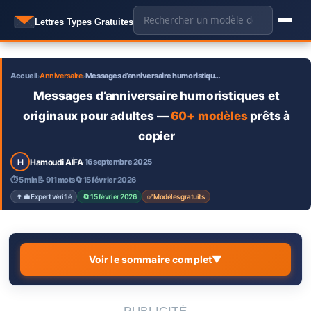
Aller
🔍
Lettres Types Gratuites
au
contenu
Accueil
Anniversaire
Messages d’anniversaire humoristiqu…
›
›
Messages d’anniversaire humoristiques et
originaux pour adultes —
60+ modèles
prêts à
copier
H
Hamoudi AÏFA
16 septembre 2025
·
⏱ 5 min
📝 911 mots
🔄 15 février 2026
👨‍💼 Expert vérifié
🔄 15 février 2026
✅ Modèles gratuits
Voir le sommaire complet
▼
Pourquoi choisir un message d’anniversaire
1.