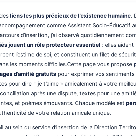
ié #3 – Soutien Mutuel
🎯 Les 7 Piliers d’une Am
↳
n des
liens les plus précieux de l’existence humaine
.
ié #4 – Complicité
⚠️ Les 5 Erreurs Qui Détr
↳
’accompagnement comme Assistant Socio-Éducatif a
ié #5 – Gratitude
❓ Questions Fréquentes su
7.
Lettres d’Amitié
rcours d’insertion, j’ai observé quotidiennement c
ié #6 – Affection
iés jouent un rôle protecteur essentiel
: elles aident
❓ Comment savoir si une a
↳
é #7 – Inspiration
juste opportuniste ?
cent l’estime de soi, et constituent un filet de sécurit
é #8 – Joie de l’Amitié
ans les moments difficiles.Cette page vous propose
❓ Faut-il forcément dire «
↳
ami(e)s ou est-ce trop ?
ages d’amitié gratuits
pour exprimer vos sentiments 
conciliation Amicale
❓ Combien d’ami(e)s pro
↳
es pour dire « je t’aime » amicalement à votre meilleu
ciliation #1 – Demande de
réellement avoir ?
onciliation après une dispute, textes pour une amitié
❓ Comment maintenir une 
↳
irantes, et poèmes émouvants. Chaque modèle est
per
ciliation #2 – Après un
nous éloigne (enfants, car
déménagement) ?
authenticité de votre relation amicale unique.
ciliation #3 – Après une Longue
💙 Conclusion : L’Amitié, 
8.
 au sein du service d’insertion de la Direction Territ
l’Équilibre de Vie