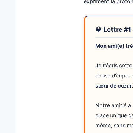
expriment la profon
💎 Lettre #
Mon ami(e) trè
Je t’écris cett
chose d’import
sœur de cœur
Notre amitié a 
place unique d
même, sans mas