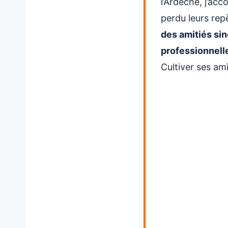
l’Ardèche, j’ac
🌍 Messages pou
4.
perdu leurs rep
✈️ Message Dist
↳
des amitiés sin
professionnell
Cultiver ses ami