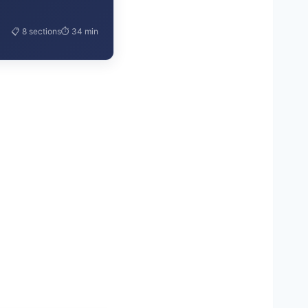
📋 8 sections
⏱ 34 min
 Maintien du Lien
 Soutien Malgré la
 Projet de
’Amitié Touchants
irantes
hants
 Cultiver ses
istant Socio-