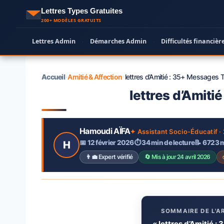
Aller
Lettres Types Gratuites
au
200+ MODÈLES GRATUITS
contenu
Lettres Admin
Démarches Admin
Difficultés financièr
·
·
Accueil
Amitié & Affection
lettres d’Amitié : 35+ Messages T
›
›
lettres d’Amitié
Hamoudi AÏFA
✦ Assistant Socio-Éducatif ·
📅 12 février 2026
⏱ 34 min de lecture
📝 6 723 
H
👨‍💼 Expert vérifié
🔄 Mis à jour 24 avril 2026
📋
SOMMAIRE DE L'A
« lettres d’Amitié 