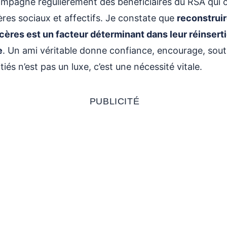
compagne régulièrement des bénéficiaires du RSA qui 
r Amitié à Distance
📚 Articles Complémentai
↳
ères sociaux et affectifs. Je constate que
reconstruir
ance #1 – Tu Me Manques
cères est un facteur déterminant dans leur réinserti
e
. Un ami véritable donne confiance, encourage, souti
tiés n’est pas un luxe, c’est une nécessité vitale.
PUBLICITÉ