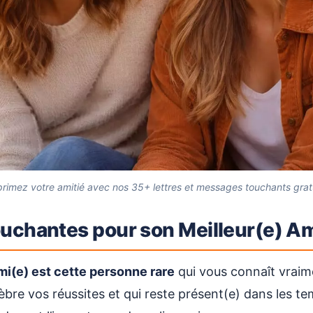
rimez votre amitié avec nos 35+ lettres et messages touchants grat
ouchantes pour son Meilleur(e) A
mi(e) est cette personne rare
qui vous connaît vraim
èbre vos réussites et qui reste présent(e) dans les te