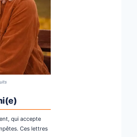
uits
mi(e)
ent, qui accepte
mpêtes. Ces lettres