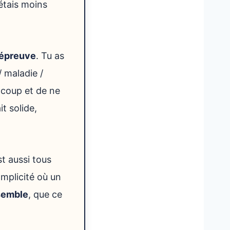
’étais moins
l’épreuve
. Tu as
/ maladie /
e coup et de ne
t solide,
st aussi tous
omplicité où un
nsemble
, que ce