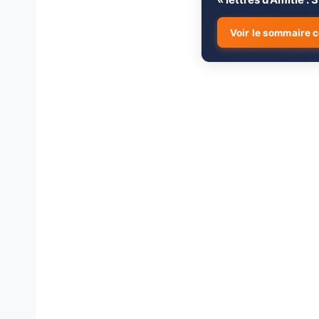
Voir le sommaire 
💝 Lettres Touch
1.
Ami(e)
💎 Lettre #1 – À
↳
Meilleure Amie
💎 Lettre #2 – L
↳
Sincère
💎 Lettre #3 – L
↳
💌 Messages d’A
2.
WhatsApp)
📱 Message Amit
↳
📱 Message Ami
↳