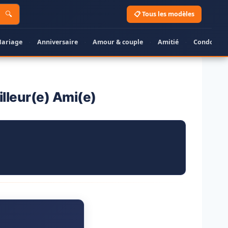
🔍
📋 Tous les modèles
ariage
Anniversaire
Amour & couple
Amitié
Condoléan
·
·
·
·
lleur(e) Ami(e)