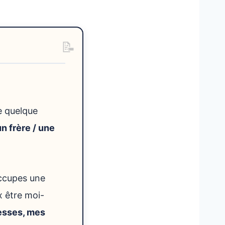
re quelque
un frère / une
occupes une
x être moi-
esses, mes