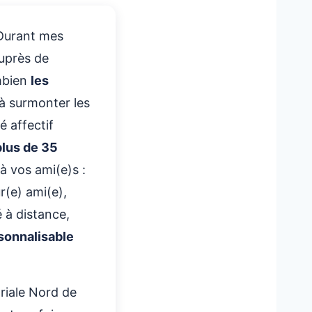
itié Durable
 Durant mes
uisent les Amitiés
uprès de
r l’Amitié et les
ombien
les
 à surmonter les
mitié est sincère ou
é affectif
plus de 35
 je t’aime » à ses
à vos ami(e)s :
ches peut-on
r(e) ami(e),
 à distance,
amitié quand la vie
sonnalisable
rière,
un Pilier de
oriale Nord de