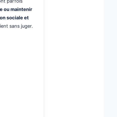
ont parfois
res sur Notre Site
e ou maintenir
on sociale et
ent sans juger.