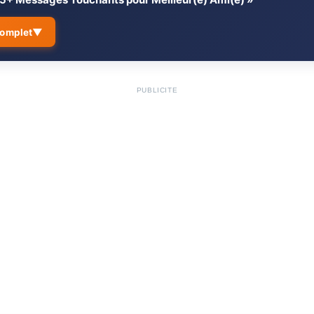
▼
complet
antes pour son Meilleur(e)
✈️ Message Distance #2 –
↳
PUBLICITÉ
✈️ Message Distance #3 –
↳
Distance
 Mon Meilleur Ami / Ma
✈️ Message Distance #4 –
↳
Retrouvailles
ettre d’Amitié Profonde et
✨ Citations et Poèmes d
5.
ettre à Mon Ami(e) d’Enfance
📜 Citations d’Amitié Insp
↳
mitié Courts (SMS &
🎭 Poèmes d’Amitié Touc
↳
💡 Conseils d’Expert pour
6.
ié #1 – Pensée Amicale Simple
Amitiés (Vision d’un Ass
Éducatif)
tié #2 – Reconnaissance