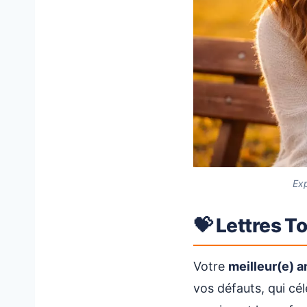
Exp
💝 Lettres T
Votre
meilleur(e) a
vos défauts, qui cél