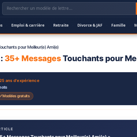
es
Emploi & carrière
Retraite
Divorce & JAF
Famille
M
·
·
·
·
·
ouchants pour Meilleur(e) Ami(e)
 :
35+ Messages
Touchants pour Mei
 25 ans d'expérience
mots
✅ Modèles gratuits
RTICLE
: 35+ Messages Touchants pour Meilleur(e) Ami(e) »