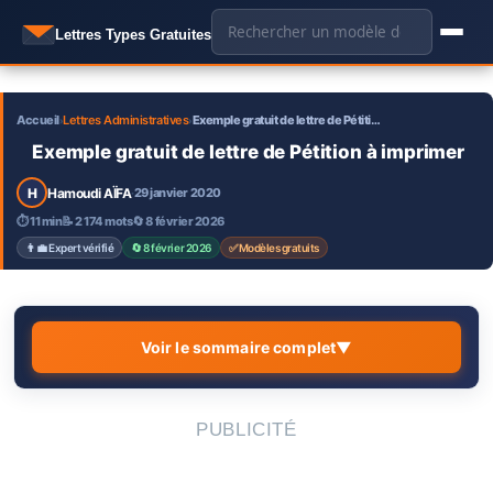
Aller
🔍
Lettres Types Gratuites
au
contenu
Accueil
Lettres Administratives
Exemple gratuit de lettre de Pétiti…
›
›
Exemple gratuit de lettre de Pétition à imprimer
H
Hamoudi AÏFA
29 janvier 2020
·
⏱ 11 min
📝 2 174 mots
🔄 8 février 2026
👨‍💼 Expert vérifié
🔄 8 février 2026
✅ Modèles gratuits
Voir le sommaire complet
▼
Pétition au Maire de sa commune – Pétition des
1.
PUBLICITÉ
habitant de la vie
Courrier de pétition pour demande de travaux au
2.