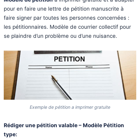
Modèles de Pétition à la Mairie de sa commune ou au
↳
responsable d’un établissement scolaire.
pour en faire une lettre de pétition manuscrite à
faire signer par toutes les personnes concernées :
Les mêmes droits pour tous
↳
les pétitionnaires. Modèle de courrier collectif pour
se plaindre d’un problème ou d’une nuisance.
Exemple de pétition a imprimer gratuite
Rédiger une pétition valable – Modèle Pétition
type: