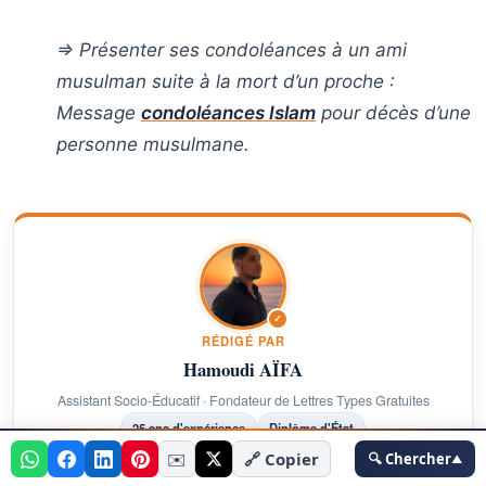
⇒ Présenter ses condoléances à un ami
musulman suite à la mort d’un proche :
Message
condoléances Islam
pour décès d’une
personne musulmane.
✓
RÉDIGÉ PAR
Hamoudi AÏFA
Assistant Socio-Éducatif · Fondateur de Lettres Types Gratuites
25 ans d'expérience
Diplôme d'État
🔍 Chercher
✉️
🔗 Copier
🔍 Chercher
▲
Professionnel de l'accompagnement social depuis