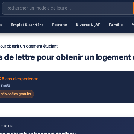
es
Emploi & carrière
Retraite
Divorce & JAF
Famille
M
·
·
·
·
·
our obtenir un logement étudiant
 de lettre pour obtenir un logement 
 25 ans d'expérience
0 mots
✅ Modèles gratuits
RTICLE
 pour obtenir un logement étudiant »