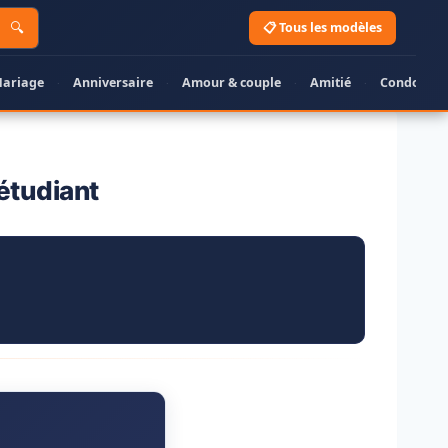
🔍
📋 Tous les modèles
ariage
Anniversaire
Amour & couple
Amitié
Condoléan
·
·
·
·
étudiant