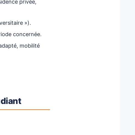
sidence privée,
ersitaire »).
ériode concernée.
adapté, mobilité
udiant