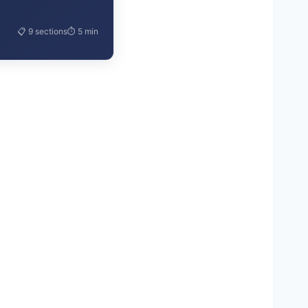
📋 9 sections
⏱ 5 min
ne demande de
t étudiant
de de logement
icatifs dès la première
est-elle préférable ?
hances d’obtenir un