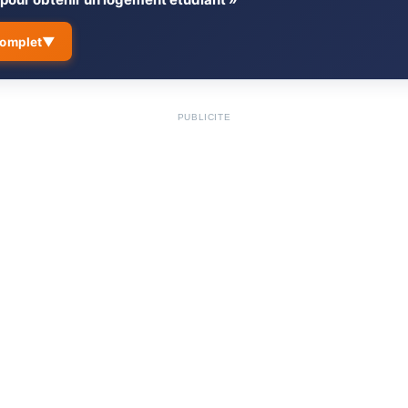
▼
complet
 une lettre pour obtenir un
Erreurs à éviter dans u
6.
nt ?
logement étudiant
PUBLICITÉ
 une bonne lettre de
Quelques chiffres clés
7.
ment étudiant ?
FAQ – Lettre de logemen
8.
e classique pour logement
Quand envoyer sa deman
↳
étudiant ?
de lettres de logement
Doit-on joindre des justif
↳
lettre ?
et directe
Une demande manuscrite 
↳
emande pour un logement CROUS
Comment augmenter ses c
↳
logement étudiant ?
es pour renforcer son