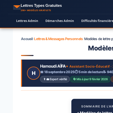
Aller
Lettres Types Gratuites
au
200+ MODÈLES GRATUITS
contenu
Lettres Admin
Démarches Admin
Difficultés financièr
·
·
Accueil
Lettres & Messages Personnels
Modèles de lettre p
›
›
Modèles
Hamoudi AÏFA
✦ Assistant Socio-Éducatif ·
📅 18 septembre 2025
⏱ 5 min de lecture
📝 94
H
👨‍💼 Expert vérifié
🔄 Mis à jour 9 février 2026
📋
SOMMAIRE DE L'A
« Modèles de lettre