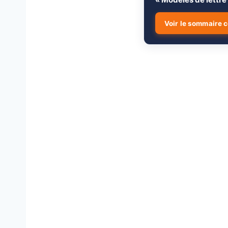
Voir le sommaire 
Pourquoi rédiger
1.
logement étudia
Comment rédiger
2.
demande de loge
Exemple de lettr
3.
étudiant
Autres modèles 
4.
étudiant
1. Lettre courte 
↳
2. Lettre de d
↳
Conseils pratiqu
5.