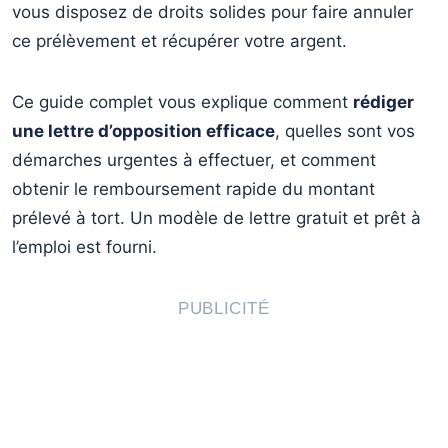
vous disposez de droits solides pour faire annuler
EDF/Engie peut-il couper mon électricité si je fais
↳
ce prélèvement et récupérer votre argent.
opposition ?
J’ai perdu le mandat de prélèvement que j’ai signé, que
↳
Ce guide complet vous explique comment
rédiger
faire ?
une lettre d’opposition efficace
, quelles sont vos
Quel est le délai maximum pour contester un
↳
démarches urgentes à effectuer, et comment
prélèvement ?
obtenir le remboursement rapide du montant
Comment éviter les futurs prélèvements non autorisés ?
↳
prélevé à tort. Un modèle de lettre gratuit et prêt à
l’emploi est fourni.
✅ En résumé : comment réagir face à un prélèvement
8.
EDF/Engie abusif
PUBLICITÉ
📄 Téléchargez votre modèle de lettre
↳