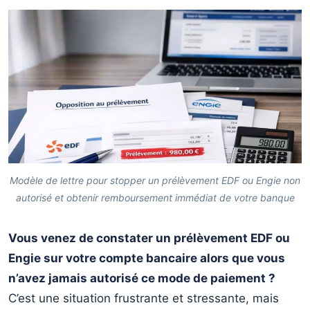
Étape 3 : Relancer si pas de réponse (Jour J+15)
↳
Délais de remboursement : combien de temps
5.
attendre ?
Remboursement par la banque
↳
Remboursement par EDF/Engie
↳
Que faire si EDF ou Engie refuse le remboursement ?
6.
Modèle de lettre pour stopper un prélèvement EDF ou Engie non
Recours amiable : le Médiateur de l’énergie
↳
autorisé et obtenir remboursement immédiat de votre banque
Recours judiciaire
↳
Vous venez de constater un prélèvement EDF ou
❓ Questions fréquentes
7.
Engie sur votre compte bancaire alors que vous
Puis-je être poursuivi si je fais opposition à un
↳
n’avez jamais autorisé ce mode de paiement ?
prélèvement EDF/Engie ?
C’est une situation frustrante et stressante, mais
Combien coûte une opposition bancaire ?
↳