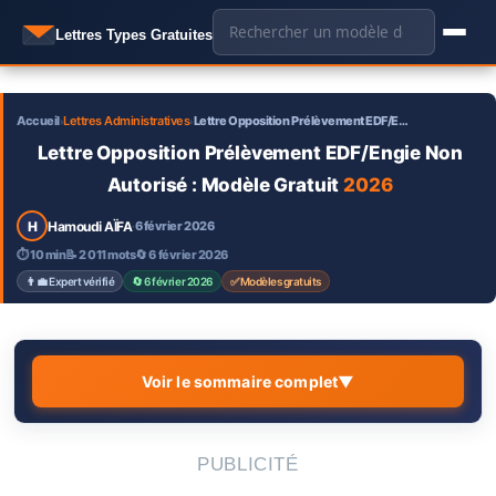
Aller
🔍
Lettres Types Gratuites
au
contenu
Accueil
Lettres Administratives
Lettre Opposition Prélèvement EDF/E…
›
›
Lettre Opposition Prélèvement EDF/Engie Non
Autorisé : Modèle Gratuit
2026
H
Hamoudi AÏFA
6 février 2026
·
⏱ 10 min
📝 2 011 mots
🔄 6 février 2026
👨‍💼 Expert vérifié
🔄 6 février 2026
✅ Modèles gratuits
Voir le sommaire complet
▼
📋 Sommaire de l’article
↳
PUBLICITÉ
Qu’est-ce qu’un prélèvement EDF ou Engie non
1.