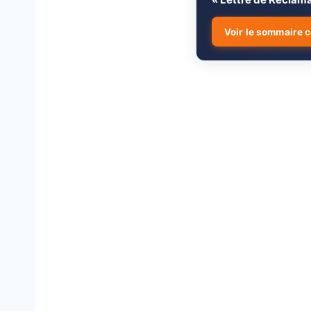
Voir le sommaire 
📌Que faire en c
1.
étapes essentiel
Étape 1 : Vérifi
↳
Étape 2 : Conta
↳
Étape 3 : Respec
↳
📌 Modèle de let
2.
🖊️ Attestation s
3.
reçu
⚖️ Lettre de mis
4.
livré) si le ven