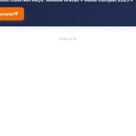
▼
complet
as de colis non reçu ? Les 3
Le suivi indique « livré » 
↳
que faire ?
les
PUBLICITÉ
Mon colis est marqué « en
↳
ez le statut de votre commande
m’inquiéter ?
ctez d’abord le vendeur
Dois-je contacter le tran
↳
?
tez les délais légaux
Puis-je me faire rembour
↳
tre pour colis non reçu
banque ?
ur l’honneur pour colis non
Le vendeur me demande d
↳
que faire ?
e en demeure (colis non
Combien de temps le vend
↳
deur ne réponds pas
répondre ?