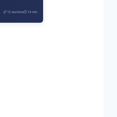
📋 12 sections
⏱ 14 min
mais je n’ai rien reçu,
 instance », dois-je
sporteur ou le vendeur
ser par PayPal ou ma
e patienter encore,
eur a-t-il pour me