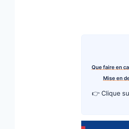
Étape 4 : Conte
↳
Étape 5 : Média
↳
Étape 6 : Sign
↳
Étape 7 : Tribuna
↳
Questions fréque
7.
reçus
Que faire en ca
Mise en d
👉 Clique su