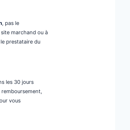
n
, pas le
u site marchand ou à
le prestataire du
s les 30 jours
le remboursement,
pour vous