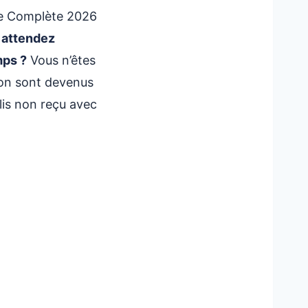
mages et intérêts ?
re Complète 2026
er, puis-je quand
s attendez
mps ?
Vous n’êtes
viter les
son sont devenus
is non reçu avec
ents
ître
 fermé ou introuvable
 le bon de livraison
te
diciaire