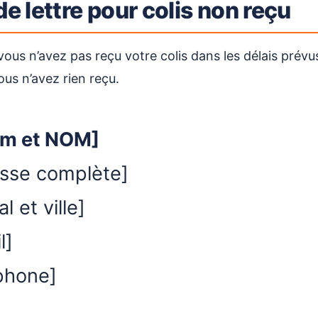
e lettre pour colis non reçu
ous n’avez pas reçu votre colis dans les délais prévus
vous n’avez rien reçu.
om et NOM]
esse complète]
 et ville]
l]
éphone]