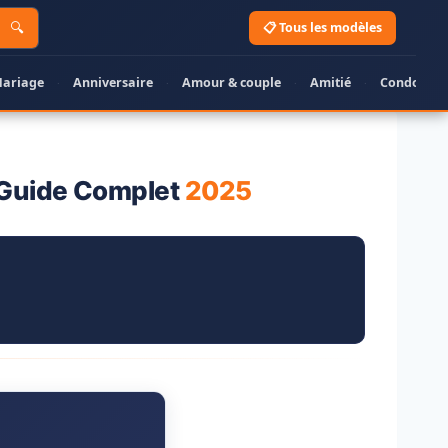
🔍
📋 Tous les modèles
ariage
Anniversaire
Amour & couple
Amitié
Condoléan
·
·
·
·
+ Guide Complet
2025