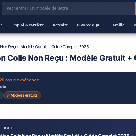
es
Emploi & carrière
Retraite
Divorce & JAF
Famille
M
·
·
·
·
·
s Non Reçu : Modèle Gratuit + Guide Complet 2025
on Colis Non Reçu : Modèle Gratuit 
 25 ans d'expérience
mots
✅ Modèles gratuits
RTICLE
tion Colis Non Reçu : Modèle Gratuit + Guide Complet 2025 »