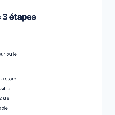
s 3 étapes
ur ou le
n retard
sible
poste
able