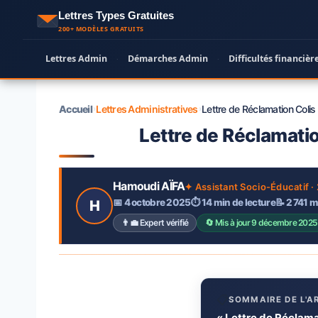
Aller
Lettres Types Gratuites
au
200+ MODÈLES GRATUITS
contenu
Lettres Admin
Démarches Admin
Difficultés financièr
·
·
Accueil
Lettres Administratives
Lettre de Réclamation Coli
›
›
Lettre de Réclamati
Hamoudi AÏFA
✦ Assistant Socio-Éducatif ·
📅 4 octobre 2025
⏱ 14 min de lecture
📝 2 741 
H
👨‍💼 Expert vérifié
🔄 Mis à jour 9 décembre 2025
📋
SOMMAIRE DE L'A
« Lettre de Réclama