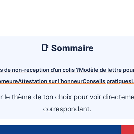
station bancaire (chargeback)
Récapitulatif : votre che
10.
teur de la consommation
✅ Conclusion : que faire 
11.
n’arrive pas ?
alement DGCCRF
🔗 Autres modèles de lett
12.
l judiciaire
📑 Sommaire
ntes sur les colis non
s de non-reception d’un colis ?
Modèle de lettre pour
emeure
Attestation sur l’honneur
Conseils pratiques
L
r le thème de ton choix pour voir directem
correspondant.