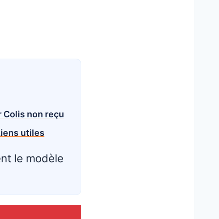
cklist anti-galère
si votre colis
res utiles
 Colis non reçu
iens utiles
ent le modèle