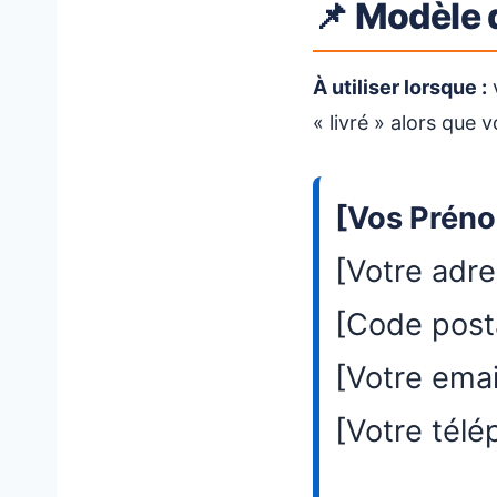
📌 Modèle d
À utiliser lorsque :
v
« livré » alors que 
[Vos Prén
[Votre adr
[Code postal
[Votre emai
[Votre tél