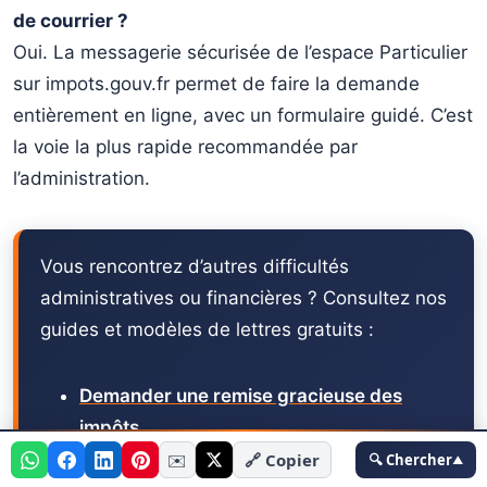
de courrier ?
Oui. La messagerie sécurisée de l’espace Particulier
sur impots.gouv.fr permet de faire la demande
entièrement en ligne, avec un formulaire guidé. C’est
la voie la plus rapide recommandée par
l’administration.
Vous rencontrez d’autres difficultés
administratives ou financières ? Consultez nos
guides et modèles de lettres gratuits :
Demander une remise gracieuse des
impôts
🔍 Chercher
✉️
🔗 Copier
🔍 Chercher
▲
Lettre situation financière difficile —