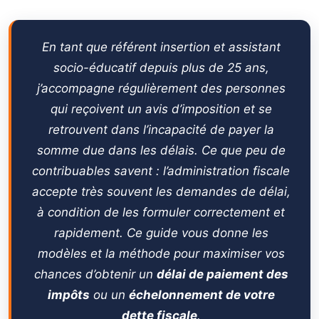
Ce qu’il faut savoir avant d’envoyer votre lettre
5.
Délais de traitement et réponse de l’administration
↳
En tant que référent insertion et assistant
socio-éducatif depuis plus de 25 ans,
Pendant la période de délai
↳
j’accompagne régulièrement des personnes
Si le délai est refusé
↳
qui reçoivent un avis d’imposition et se
Délai de paiement vs remise gracieuse : quelle différence
↳
retrouvent dans l’incapacité de payer la
?
somme due dans les délais. Ce que peu de
📋 Note de l’expert — Hamoudi Aïfa, assistant socio-
↳
contribuables savent : l’administration fiscale
éducatif et référent insertion
accepte très souvent les demandes de délai,
FAQ — Délai de paiement des impôts
6.
à condition de les formuler correctement et
rapidement. Ce guide vous donne les
modèles et la méthode pour maximiser vos
chances d’obtenir un
délai de paiement des
impôts
ou un
échelonnement de votre
dette fiscale
.