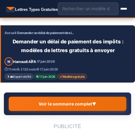
Aller
🔍
Lettres Types Gratuites
au
contenu
Accueil
Demander un délai de paiement des i…
›
Demander un délai de paiement des impôts :
modèles de lettres gratuits à envoyer
H
Hamoudi AÏFA
17 juin 2026
·
⏱ 11 min
📝 2 122 mots
🔄 17 juin 2026
👨‍💼 Expert vérifié
🔄 17 juin 2026
✅ Modèles gratuits
Voir le sommaire complet
▼
Peut-on vraiment demander un délai pour payer ses
1.
PUBLICITÉ
impôts ?